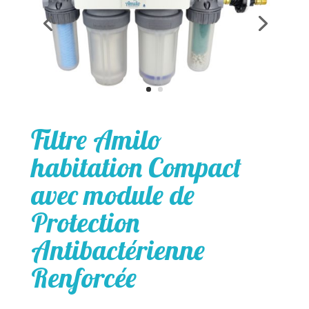
Filtre Amilo
habitation Compact
avec module de
Protection
Antibactérienne
Renforcée